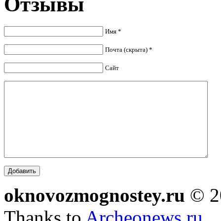
Отзывы
Имя *
Почта (скрыта) *
Сайт
oknovozmognostey.ru
© 2
Thanks to
Archeonews.ru