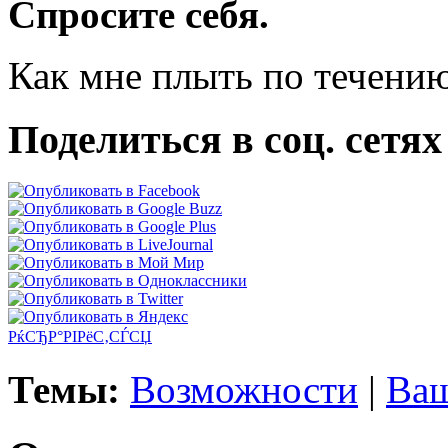
Спросите себя.
Как мне плыть по течени
Поделиться в соц. сетях
РќСЂР°РІРёС‚СЃСЏ
Темы:
Возможности
|
Ваш